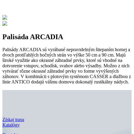
Palisáda ARCADIA
Palisády ARCADIA sú vyrábané nepravidelným štiepaním hornej a
dvoch protiľahlých bočných strán vo výške 50 cm a 90 cm. Majú
široké využitie ako okrasné záhradné prvky, ktoré sú vhodné na
dotvorenie vstupov, schodísk, svahov alebo výsadby. Možno z nich
vytvárať rôzne okrasné záhradné prvky vo forme vyvýšených
záhonov. V kombinácii s plotovým systémom CASSER a dlažbou z
línie ANTICO dodajú vášmu domovu dokonalý rustikálny nádych.
Získaj trasu
Katalógy