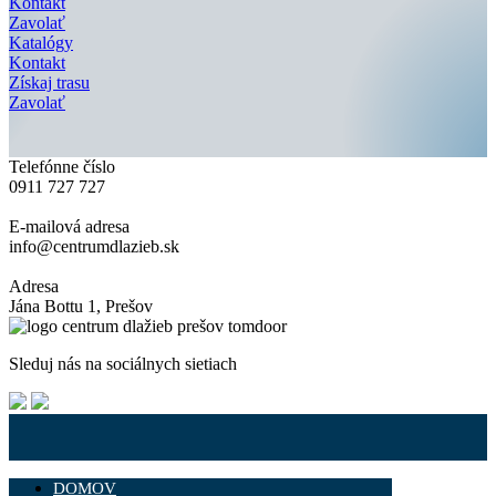
Kontakt
Zavolať
Katalógy
Kontakt
Získaj trasu
Zavolať
Telefónne číslo
0911 727 727
E-mailová adresa
info@centrumdlazieb.sk
Adresa
Jána Bottu 1, Prešov
Sleduj nás na sociálnych sietiach
DOMOV